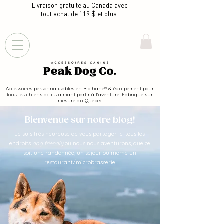
Livraison gratuite au Canada avec
tout achat de 119 $ et plus
Accessoires personnalisables en Biothane® & équipement pour
tous les chiens actifs aimant partir à l'aventure. Fabriqué sur
mesure au Québec
Bienvenue sur notre blog!
Je suis très heureuse de vous partager ici tous les
endroits
dog friendly
où nous nous aventurons, que ce
soit une randonnée, un séjour ou même un
restaurant/microbrasserie