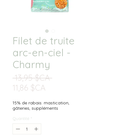
Filet de truite
arc-en-ciel -
Charmy
Prix
 13,95 $CA 
Prix
original
11,86 $CA
promotionnel
15% de rabais: mastication,
gâteries, suppléments
Quantité
*