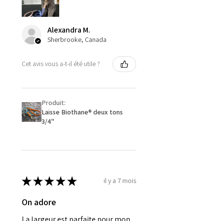
Alexandra M.
Sherbrooke, Canada
Cet avis vous a-t-il été utile ?
Produit:
Laisse Biothane® deux tons
3/4''
★
★
★
★
★
il y a 7 mois
On adore
La largeur est parfaite pour mon