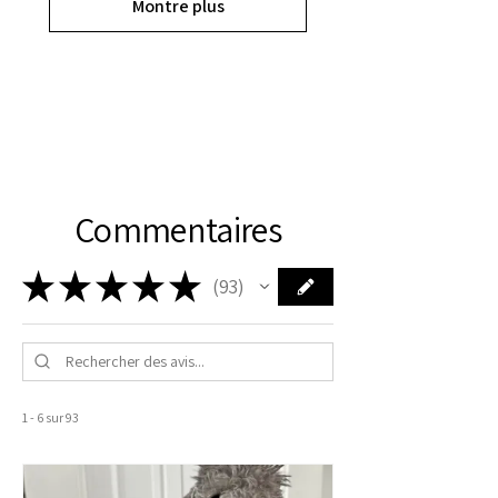
Montre plus
Commentaires
★
★
★
★
★
93
93
1 - 6 sur 93