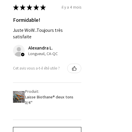
★
★
★
★
★
il y a 4 mois
Formidable!
Juste WoW...Toujours très
satisfaite
Alexandra L.
Longueuil, CA-QC
Cet avis vous a-t-il été utile ?
Produit:
Laisse Biothane® deux tons
3/4''