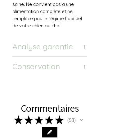
saine. Ne convient pas à une
alimentation complète et ne
remplace pas le régime habituel
de votre chien ou chat.
Analyse garantie
Conservation
Protéines brutes (min) : 61,0 %
Matières grasses brutes (min) :
Conserver le sac dans un endroit
10 %
frais et sec, hors de la portée des
Fibres brutes (max) : 1,00 %
enfants et des animaux.
Humidité (max) : 9,00 %
Acides gras oméga-3 (min) : 2
Commentaires
%
★
★
★
★
★
93
93