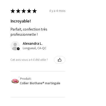
★
★
★
★
★
il y a 4 mois
Incroyable!
Parfait, confection très
professionnelle !
Alexandra L.
Longueuil, CA-QC
Cet avis vous a-t-il été utile ?
Produit:
Collier Biothane® martingale