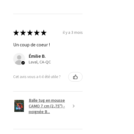
★
★
★
★
★
il y a 3 mois
Un coup de coeur !
Émilie B.
Laval, CA-QC
Cet avis vous a-t-il été utile ?
Balle tug en mousse
CAMO 7 cm (2,75'') -
poignée B...