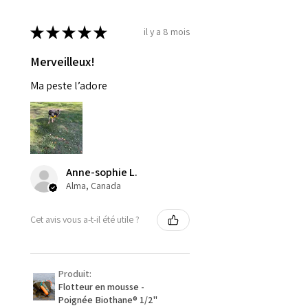
★
★
★
★
★
il y a 8 mois
Merveilleux!
Ma peste l’adore
Anne-sophie L.
Alma, Canada
Cet avis vous a-t-il été utile ?
Produit:
Flotteur en mousse -
Poignée Biothane® 1/2''