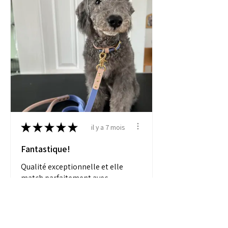
★
★
★
★
★
il y a 7 mois
Fantastique!
Qualité exceptionnelle et elle
match parfaitement avec
notre collier
Alexandra M.
Sherbrooke, Canada