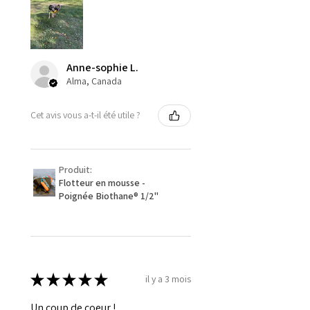
Anne-sophie L.
Alma, Canada
Cet avis vous a-t-il été utile ?
Produit:
Flotteur en mousse -
Poignée Biothane® 1/2''
★
★
★
★
★
il y a 3 mois
Un coup de coeur !