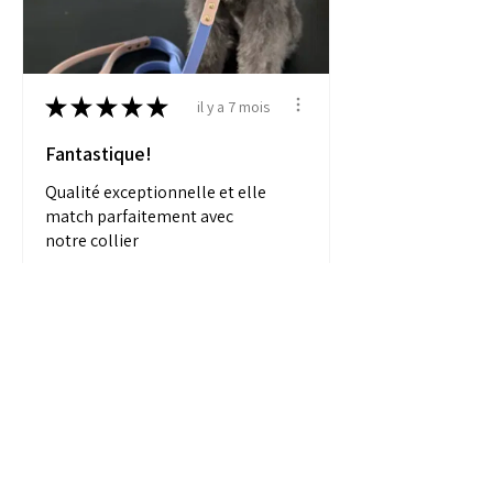
★
★
★
★
★
il y a 7 mois
Fantastique!
Qualité exceptionnelle et elle
match parfaitement avec
notre collier
Alexandra M.
Sherbrooke, Canada
Produit:
Laisse Biothane...