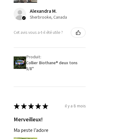
Alexandra M.
Sherbrooke, Canada
Cet avis vous a-t-il été utile ?
Produit:
Collier Biothane® deux tons
5/8''
★
★
★
★
★
il y a 8 mois
Merveilleux!
Ma peste l’adore