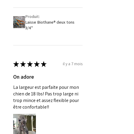
Produit:
Laisse Biothane® deux tons
3/4''
★
★
★
★
★
il y a 7 mois
On adore
La largeur est parfaite pour mon
chien de 18 lbs! Pas trop large ni
trop mince et assez flexible pour
être confortable!!