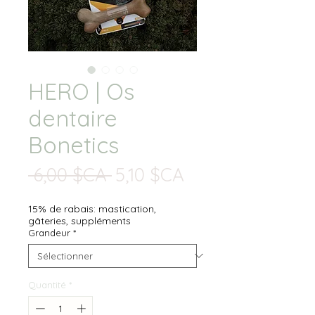
HERO | Os
dentaire
Bonetics
Prix
Prix
 6,00 $CA 
5,10 $CA
original
promotionnel
15% de rabais: mastication,
gâteries, suppléments
Grandeur
*
Quantité
*