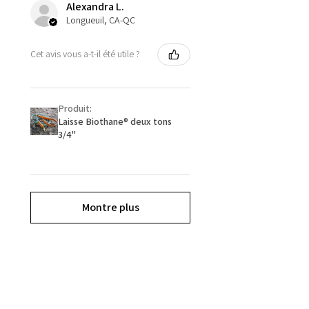
Alexandra L.
Longueuil, CA-QC
Cet avis vous a-t-il été utile ?
Produit:
Laisse Biothane® deux tons
3/4''
Montre plus