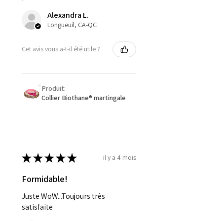
Alexandra L.
Longueuil, CA-QC
Cet avis vous a-t-il été utile ?
Produit:
Collier Biothane® martingale
★
★
★
★
★
il y a 4 mois
Formidable!
Juste WoW...Toujours très
satisfaite