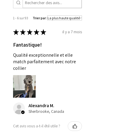
prendre la taille plus grande si
votre chien a tendance à être un
mâcheur plus déterminé.
1 - 6 sur 93
Trier par:
★
★
★
★
★
il y a 7 mois
Fantastique!
Qualité exceptionnelle et elle
match parfaitement avec notre
collier
Alexandra M.
Sherbrooke, Canada
Cet avis vous a-t-il été utile ?