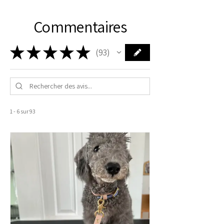
Commentaires
★
★
★
★
★
93
93
1 - 6 sur 93