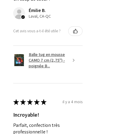
Émilie B.
Laval, CA-QC
Cet avis vous a-t-il été utile ?
Balle tug en mousse
CAMO 7 cm (2,75'') -
poignée B...
★
★
★
★
★
il y a 4 mois
Incroyable!
Parfait, confection très
professionnelle !