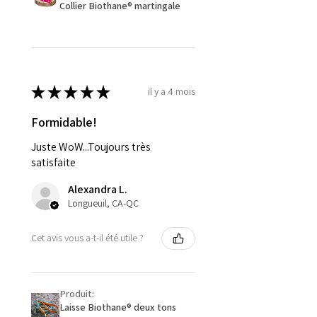
Collier Biothane® martingale
★
★
★
★
★
il y a 4 mois
Formidable!
Juste WoW...Toujours très
satisfaite
Alexandra L.
Longueuil, CA-QC
Cet avis vous a-t-il été utile ?
Produit:
Laisse Biothane® deux tons