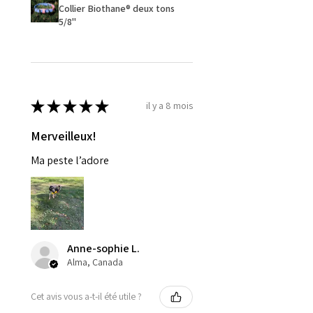
Collier Biothane® deux tons
5/8''
★
★
★
★
★
il y a 8 mois
Merveilleux!
Ma peste l’adore
Anne-sophie L.
Alma, Canada
Cet avis vous a-t-il été utile ?