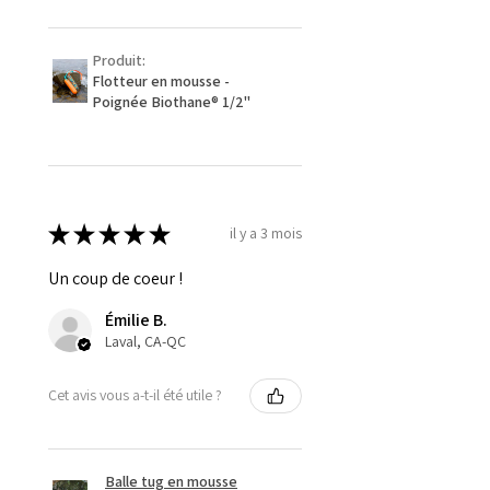
Produit:
Flotteur en mousse -
Poignée Biothane® 1/2''
★
★
★
★
★
il y a 3 mois
Un coup de coeur !
Émilie B.
Laval, CA-QC
Cet avis vous a-t-il été utile ?
Balle tug en mousse