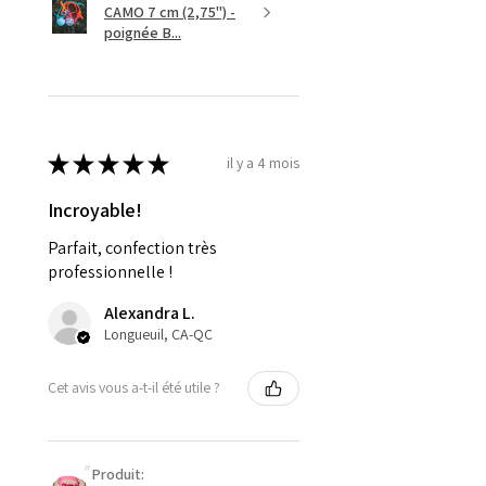
CAMO 7 cm (2,75'') -
poignée B...
★
★
★
★
★
il y a 4 mois
Incroyable!
Parfait, confection très
professionnelle !
Alexandra L.
Longueuil, CA-QC
Cet avis vous a-t-il été utile ?
Produit: